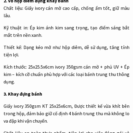
2. Vỏ hộp diêm đựng khay bánh
Chất liệu: Giấy ivory cán mờ cao cấp, chống ẩm tốt, giữ màu
lâu.
Kỹ thuật in: Ép kim ánh kim sang trọng, tạo điểm sáng bắt
mắt trên nền xanh.
Thiết kế: Dạng kéo mở như hộp diêm, dễ sử dụng, tăng tính
tiện lợi.
Kích thước: 25x25.5x6cm ivory 350gsm cán mờ + phủ UV + Ép
kim – kích cỡ chuẩn phù hợp với các loại bánh trung thu thông
dụng.
3. Khay đựng bánh
Giấy ivory 350gsm KT 25x25x6cm, Được thiết kế vừa khít bên
trong hộp, đảm bảo giữ cố định 4 bánh trung thu mà không lo
va đập khi vận chuyển.