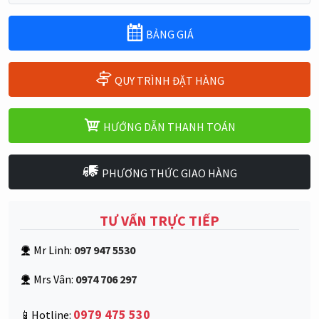
BẢNG GIÁ
QUY TRÌNH ĐẶT HÀNG
HƯỚNG DẪN THANH TOÁN
PHƯƠNG THỨC GIAO HÀNG
TƯ VẤN TRỰC TIẾP
Mr Linh:
097 947 5530
Mrs Vân:
0974 706 297
0979 475 530
📱Hotline: