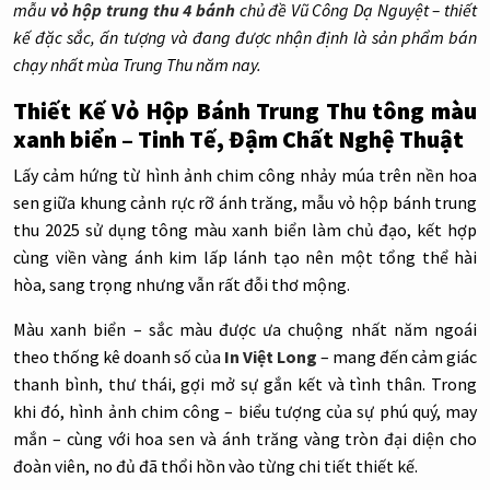
mẫu
vỏ hộp trung thu 4 bánh
chủ đề Vũ Công Dạ Nguyệt – thiết
kế đặc sắc, ấn tượng và đang được nhận định là sản phẩm bán
chạy nhất mùa Trung Thu năm nay.
Thiết Kế Vỏ Hộp Bánh Trung Thu tông màu
xanh biển – Tinh Tế, Đậm Chất Nghệ Thuật
Lấy cảm hứng từ hình ảnh chim công nhảy múa trên nền hoa
sen giữa khung cảnh rực rỡ ánh trăng, mẫu vỏ hộp bánh trung
thu 2025 sử dụng tông màu xanh biển làm chủ đạo, kết hợp
cùng viền vàng ánh kim lấp lánh tạo nên một tổng thể hài
hòa, sang trọng nhưng vẫn rất đỗi thơ mộng.
Màu xanh biển – sắc màu được ưa chuộng nhất năm ngoái
theo thống kê doanh số của
In Việt Long
– mang đến cảm giác
thanh bình, thư thái, gợi mở sự gắn kết và tình thân. Trong
khi đó, hình ảnh chim công – biểu tượng của sự phú quý, may
mắn – cùng với hoa sen và ánh trăng vàng tròn đại diện cho
đoàn viên, no đủ đã thổi hồn vào từng chi tiết thiết kế.