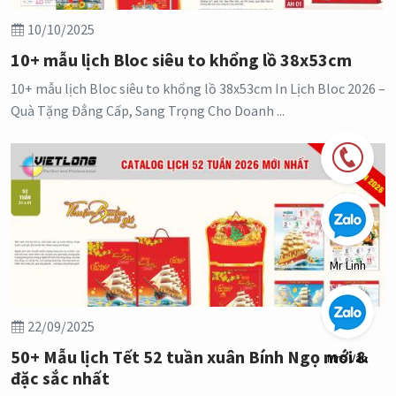
10/10/2025
10+ mẫu lịch Bloc siêu to khổng lồ 38x53cm
10+ mẫu lịch Bloc siêu to khổng lồ 38x53cm In Lịch Bloc 2026 –
Quà Tặng Đẳng Cấp, Sang Trọng Cho Doanh ...
Mr Linh
22/09/2025
50+ Mẫu lịch Tết 52 tuần xuân Bính Ngọ mới &
Mrs Vân
đặc sắc nhất