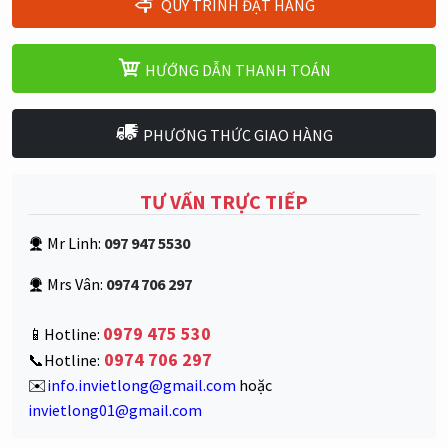
QUY TRÌNH ĐẶT HÀNG
HƯỚNG DẪN THANH TOÁN
PHƯƠNG THỨC GIAO HÀNG
TƯ VẤN TRỰC TIẾP
Mr Linh:
097 947 5530
Mrs Vân:
0974 706 297
0979 475 530
📱Hotline:
0974 706 297
📞Hotline:
✉️
info.invietlong@gmail.com
hoặc
invietlong01@gmail.com