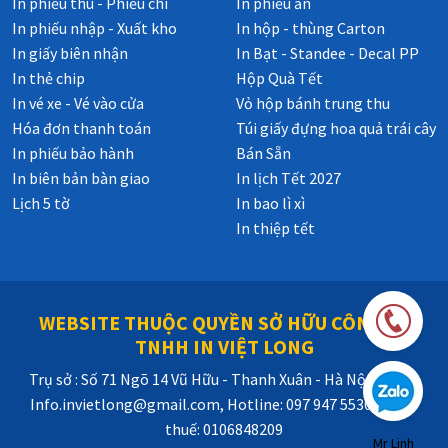
In phiếu thu - Phiếu chi
In phiếu ăn
In phiếu nhập - Xuất kho
In hộp - thùng Carton
In giấy biên nhận
In Bạt - Standee - Decal PP
In thẻ chip
Hộp Quà Tết
In vé xe - Vé vào cửa
Vỏ hộp bánh trung thu
Hóa đơn thanh toán
Túi giấy đựng hoa quả trái cây
In phiếu bảo hành
Bán Sẵn
In biên bản bàn giao
In lịch Tết 2027
Lịch 5 tờ
In bao lì xì
In thiệp tết
WEBSITE THUỘC QUYỀN SỞ HỮU CÔNG TY
TNHH IN VIỆT LONG
Trụ sở : Số 71 Ngõ 14 Vũ Hữu - Thanh Xuân - Hà Nội, Email:
Info.invietlong@gmail.com, Hotline: 097 947 5530, Mã số
thuế: 0106848209
Mr Linh