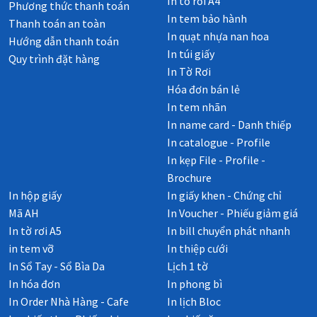
In tờ rơi A4
Phương thức thanh toán
In tem bảo hành
Thanh toán an toàn
In quạt nhựa nan hoa
Hướng dẫn thanh toán
In túi giấy
Quy trình đặt hàng
In Tờ Rơi
Hóa đơn bán lẻ
In tem nhãn
In name card - Danh thiếp
In catalogue - Profile
In kẹp File - Profile -
Brochure
In hộp giấy
In giấy khen - Chứng chỉ
Mã AH
In Voucher - Phiếu giảm giá
In tờ rơi A5
In bill chuyển phát nhanh
in tem vỡ
In thiệp cưới
In Sổ Tay - Sổ Bìa Da
Lịch 1 tờ
In hóa đơn
In phong bì
In Order Nhà Hàng - Cafe
In lịch Bloc