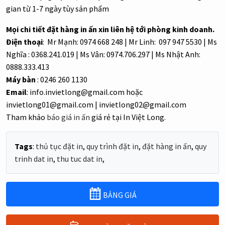
gian từ 1-7 ngày tùy sản phẩm
Mọi chi tiết đặt hàng in ấn xin liên hệ tới phòng kinh doanh.
Điện thoại
: Mr Mạnh: 0974 668 248 | Mr Linh: 097 947 5530 | Ms
Nghĩa : 0368.241.019 | Ms Vân: 0974.706.297 | Ms Nhật Anh:
0888.333.413
Máy bàn
: 0246 260 1130
Email
: info.invietlong@gmail.com hoặc
invietlong01@gmail.com | invietlong02@gmail.com
Tham khảo
báo giá in ấn
giá rẻ tại In Việt Long.
Tags
:
thủ tục đặt in
,
quy trình đặt in
,
đặt hàng in ấn
,
quy
trinh dat in
,
thu tuc dat in
,
BẢNG GIÁ