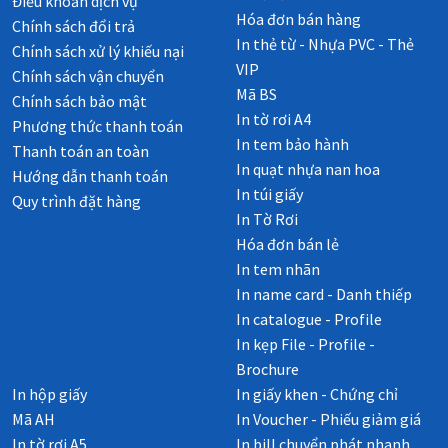
Điều khoản dịch vụ
Hóa đơn bán hàng
Chính sách đổi trả
In thẻ từ - Nhựa PVC - Thẻ
Chính sách xử lý khiếu nại
VIP
Chính sách vận chuyển
Mã BS
Chính sách bảo mật
In tờ rơi A4
Phương thức thanh toán
In tem bảo hành
Thanh toán an toàn
In quạt nhựa nan hoa
Hướng dẫn thanh toán
In túi giấy
Quy trình đặt hàng
In Tờ Rơi
Hóa đơn bán lẻ
In tem nhãn
In name card - Danh thiếp
In catalogue - Profile
In kẹp File - Profile -
Brochure
In hộp giấy
In giấy khen - Chứng chỉ
Mã AH
In Voucher - Phiếu giảm giá
In tờ rơi A5
In bill chuyển phát nhanh