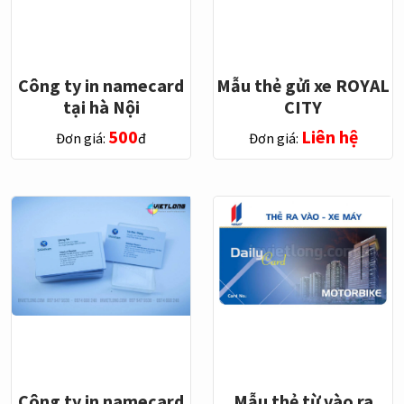
Công ty in namecard
Mẫu thẻ gửi xe ROYAL
tại hà Nội
CITY
500
Liên hệ
Đơn giá:
đ
Đơn giá:
Công ty in namecard
Mẫu thẻ từ vào ra