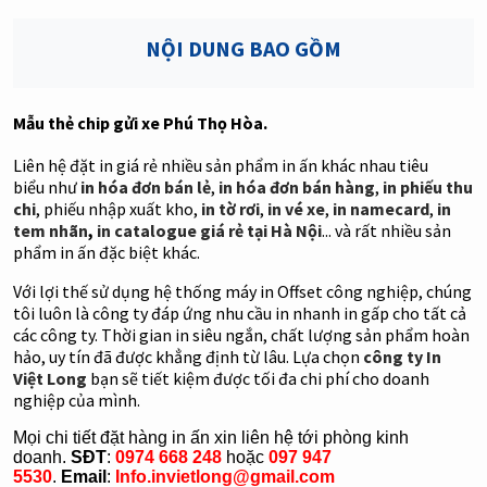
NỘI DUNG BAO GỒM
Mẫu thẻ chip gửi xe Phú Thọ Hòa.
Liên hệ đặt in giá rẻ nhiều sản phẩm in ấn khác nhau tiêu
biểu như
in hóa đơn bán lẻ
,
in hóa đơn bán hàng
,
in phiếu thu
chi
, phiếu nhập xuất kho,
in tờ rơi
,
in vé xe
,
in namecard
,
in
tem nhãn
,
in catalogue giá rẻ tại Hà Nội
... và rất nhiều sản
phẩm in ấn đặc biệt khác.
Với lợi thế sử dụng hệ thống máy in Offset công nghiệp, chúng
tôi luôn là công ty đáp ứng nhu cầu in nhanh in gấp cho tất cả
các công ty. Thời gian in siêu ngắn, chất lượng sản phẩm hoàn
hảo, uy tín đã được khẳng định từ lâu. Lựa chọn
công ty In
Việt Long
bạn sẽ tiết kiệm được tối đa chi phí cho doanh
nghiệp của mình.
Mọi chi tiết đặt hàng in ấn xin liên hệ tới phòng kinh
doanh.
SĐT
:
0974 668 248
hoặc
097 947
5530
.
Email
:
Info.invietlong@gmail.com