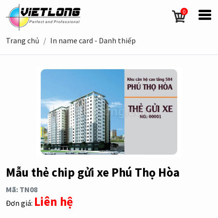
0
Trang chủ
In name card - Danh thiếp
Mẫu thẻ chip gửi xe Phú Thọ Hòa
Mã: TN08
Liên hệ
Đơn giá: