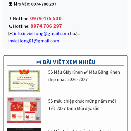
Mrs Vân:
0974 706 297
0979 475 530
📱Hotline:
0974 706 297
📞Hotline:
✉️
info.invietlong@gmail.com
hoặc
invietlong01@gmail.com
BÀI VIẾT XEM NHIỀU
55 Mẫu Giấy Khen ✔️ Mẫu Bằng Khen
đẹp nhất 2026-2027
55 mẫu thiệp chúc mừng năm mới
Tết 2027 Đinh Mùi đặc sắc