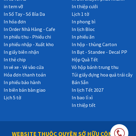
in tem vỡ
In thiệp cưới
In Sổ Tay - Sổ Bìa Da
Lịch 1 tờ
In hóa đơn
In phong bì
In Order Nhà Hàng - Cafe
In lịch Bloc
In phiếu thu - Phiếu chi
In phiếu ăn
In phiếu nhập - Xuất kho
In hộp - thùng Carton
In giấy biên nhận
In Bạt - Standee - Decal PP
In thẻ chip
Hộp Quà Tết
In vé xe - Vé vào cửa
Vỏ hộp bánh trung thu
Hóa đơn thanh toán
Túi giấy đựng hoa quả trái cây
In phiếu bảo hành
Bán Sẵn
In biên bản bàn giao
In lịch Tết 2027
Lịch 5 tờ
In bao lì xì
In thiệp tết
WEBSITE THUỘC QUYỀN SỞ HỮU CÔNG TY