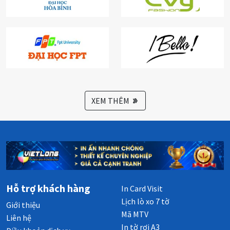
XEM THÊM
Hỗ trợ khách hàng
In Card Visit
Lịch lò xo 7 tờ
Giới thiệu
Mã MTV
Liên hệ
In tờ rơi A3