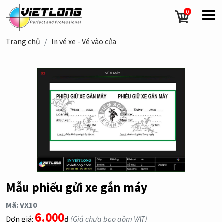
0
Trang chủ
In vé xe - Vé vào cửa
Mẫu phiếu gửi xe gắn máy
Mã: VX10
6.000
Đơn giá:
đ
(Giá chưa bao gồm VAT)