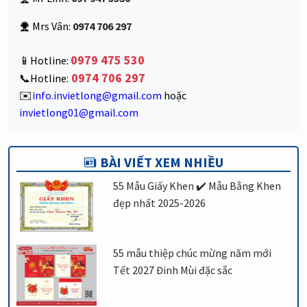
Mrs Vân:
0974 706 297
0979 475 530
📱Hotline:
0974 706 297
📞Hotline:
✉️
info.invietlong@gmail.com
hoặc
invietlong01@gmail.com
BÀI VIẾT XEM NHIỀU
55 Mẫu Giấy Khen ✔️ Mẫu Bằng Khen
đẹp nhất 2025-2026
55 mẫu thiệp chúc mừng năm mới
Tết 2027 Đinh Mùi đặc sắc