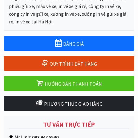
phiếu gửi xe
,
mẫu vé xe
,
in vé xe giá rẻ
,
công ty in vé xe
,
công ty in vé gửi xe
,
xưởng in vé xe
,
xưởng in vé gửi xe giá
rẻ
,
in vé xe tại Hà Nội
,
BẢNG GIÁ
QUY TRÌNH ĐẶT HÀNG
HƯỚNG DẪN THANH TOÁN
PHƯƠNG THỨC GIAO HÀNG
TƯ VẤN TRỰC TIẾP
Mr Linh:
097 947 5530