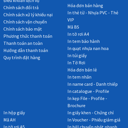
Điều khoản dịch vụ
Hóa đơn bán hàng
Chính sách đổi trả
In thẻ từ - Nhựa PVC - Thẻ
Chính sách xử lý khiếu nại
VIP
Chính sách vận chuyển
Mã BS
Chính sách bảo mật
In tờ rơi A4
Phương thức thanh toán
In tem bảo hành
Thanh toán an toàn
In quạt nhựa nan hoa
Hướng dẫn thanh toán
In túi giấy
Quy trình đặt hàng
In Tờ Rơi
Hóa đơn bán lẻ
In tem nhãn
In name card - Danh thiếp
In catalogue - Profile
In kẹp File - Profile -
Brochure
In hộp giấy
In giấy khen - Chứng chỉ
Mã AH
In Voucher - Phiếu giảm giá
In tờ rơi A5
In bill chuyển phát nhanh