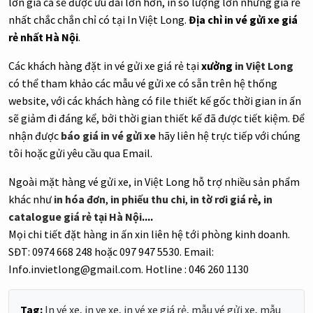
lớn giá cả sẽ được ưu đãi lớn hơn, in số lượng lớn nhưng giá rẻ
nhất chắc chắn chỉ có tại In Việt Long.
Địa chỉ in vé gửi xe giá
rẻ nhất Hà Nội
.
Các khách hàng đặt in vé gửi xe giá rẻ tại
xưởng
in Việt Long
có thể tham khảo các mẫu vé gửi xe có sẵn trên hệ thống
website, với các khách hàng có file thiết kế gốc thời gian in ấn
sẽ giảm đi đáng kể, bởi thời gian thiết kế đã được tiết kiệm. Để
nhận được
báo giá in vé gửi xe
hãy liên hệ trực tiếp với chúng
tôi hoặc gửi yêu cầu qua Email.
Ngoài mặt hàng vé gửi xe, in Việt Long hỗ trợ nhiều sản phẩm
khác như
in hóa đơn
,
in phiếu thu chi
,
in tờ rơi giá rẻ
,
in
catalogue giá rẻ tại Hà Nội
....
Mọi chi tiết đặt hàng in ấn xin liên hệ tới phòng kinh doanh.
SĐT: 0974 668 248 hoặc 097 947 5530. Email:
Info.invietlong@gmail.com. Hotline : 046 260 1130
Tag:
In vé xe
,
in ve xe
,
in vé xe giá rẻ
,
mẫu vé gửi xe
,
mẫu