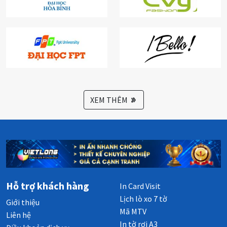
XEM THÊM
Hỗ trợ khách hàng
In Card Visit
Lịch lò xo 7 tờ
Giới thiệu
Mã MTV
Liên hệ
In tờ rơi A3