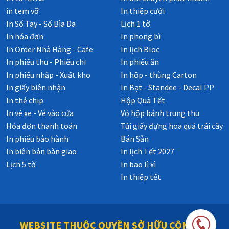
in tem vỡ
In thiệp cưới
In Sổ Tay - Sổ Bìa Da
Lịch 1 tờ
In hóa đơn
In phong bì
In Order Nhà Hàng - Cafe
In lịch Bloc
In phiếu thu - Phiếu chi
In phiếu ăn
In phiếu nhập - Xuất kho
In hộp - thùng Carton
In giấy biên nhận
In Bạt - Standee - Decal PP
In thẻ chip
Hộp Quà Tết
In vé xe - Vé vào cửa
Vỏ hộp bánh trung thu
Hóa đơn thanh toán
Túi giấy đựng hoa quả trái cây
In phiếu bảo hành
Bán Sẵn
In biên bản bàn giao
In lịch Tết 2027
Lịch 5 tờ
In bao lì xì
In thiệp tết
WEBSITE THUỘC QUYỀN SỞ HỮU CÔNG TY