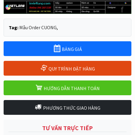
Tag:
Mẫu Order CUONG
,
BẢNG GIÁ
QUY TRÌNH ĐẶT HÀNG
HƯỚNG DẪN THANH TOÁN
PHƯƠNG THỨC GIAO HÀNG
TƯ VẤN TRỰC TIẾP