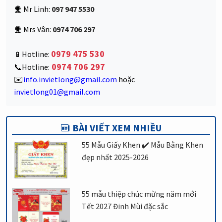
Mr Linh:
097 947 5530
Mrs Vân:
0974 706 297
0979 475 530
📱Hotline:
0974 706 297
📞Hotline:
✉️
info.invietlong@gmail.com
hoặc
invietlong01@gmail.com
BÀI VIẾT XEM NHIỀU
55 Mẫu Giấy Khen ✔️ Mẫu Bằng Khen
đẹp nhất 2025-2026
55 mẫu thiệp chúc mừng năm mới
Tết 2027 Đinh Mùi đặc sắc