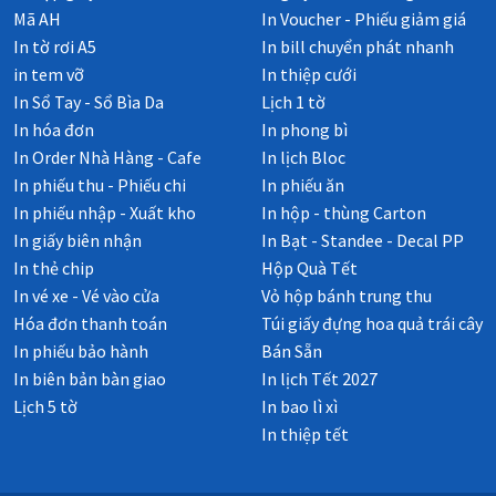
Mã AH
In Voucher - Phiếu giảm giá
In tờ rơi A5
In bill chuyển phát nhanh
in tem vỡ
In thiệp cưới
In Sổ Tay - Sổ Bìa Da
Lịch 1 tờ
In hóa đơn
In phong bì
In Order Nhà Hàng - Cafe
In lịch Bloc
In phiếu thu - Phiếu chi
In phiếu ăn
In phiếu nhập - Xuất kho
In hộp - thùng Carton
In giấy biên nhận
In Bạt - Standee - Decal PP
In thẻ chip
Hộp Quà Tết
In vé xe - Vé vào cửa
Vỏ hộp bánh trung thu
Hóa đơn thanh toán
Túi giấy đựng hoa quả trái cây
In phiếu bảo hành
Bán Sẵn
In biên bản bàn giao
In lịch Tết 2027
Lịch 5 tờ
In bao lì xì
In thiệp tết