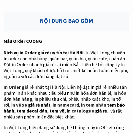
NỘI DUNG BAO GỒM
Mẫu Order CUONG
Dịch vụ in Order giá rẻ uy tín tại Hà Nội.
In Việt Long chuyên
in order cho nhà hàng, quán bar, quán bia, quán cafe, quán ăn...
Đặt in Order nhanh giá rẻ tại miền Bắc. Liên hệ tới công ty In
Việt Long, quý khách được hỗ trợ thiết kế hoàn toàn miễn phí,
ngoài ra với các đơn hàng đạt số
In Order giá rẻ
nhất tại Hà Nội. Liên hệ đặt in giá rẻ nhiều sản
phẩm in ấn khác nhau tiêu biểu như
in hóa đơn bán lẻ
,
in hóa
đơn bán hàng
,
in phiếu thu chi
, phiếu nhập xuất kho,
in tờ
rơi
,
in vé xe
giá rẻ nhất
,
in namecard
,
in tem nhãn
tem bảo
hành, tem decal dán, tem vỡ,
in catalogue
giá rẻ
... và rất
nhiều sản phẩm in ấn đặc biệt khác.
In Việt Long hiện đang sử dụng hệ thống máy in Offset công