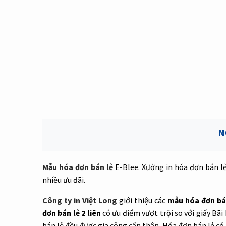
N
Mẫu hóa đơn bán lẻ
E-Blee. Xưởng in hóa đơn bán lẻ
nhiều ưu đãi.
Công ty in Việt Long
giới thiệu các
mẫu hóa đơn bán
đơn bán lẻ 2 liên
có ưu điểm vượt trội so với giấy B
bán lẻ đều được gia công cẩn thận. Hóa đơn bán lẻ có r