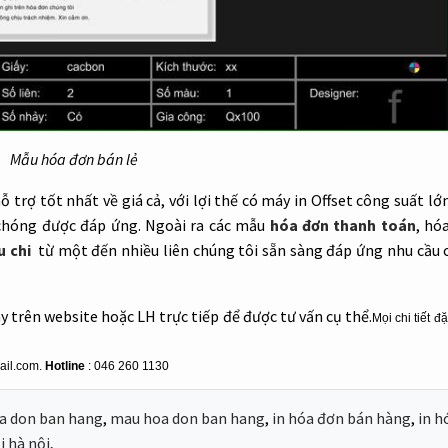
Mẫu hóa đơn bán lẻ
ỗ trợ tốt nhất về giá cả, với lợi thế có máy in Offset công suất l
hóng được đáp ứng. Ngoài ra các mẫu
hóa đơn thanh toán
, hó
u chi
từ một đến nhiều liên chúng tôi sẵn sàng đáp ứng nhu cầu 
 trên website hoặc LH trực tiếp để được tư vấn cụ thể.
Mọi chi tiết đ
mail.com.
Hotline
: 046 260 1130
a don ban hang
,
mau hoa don ban hang
,
in hóa đơn bán hàng
,
in h
i hà nội
,