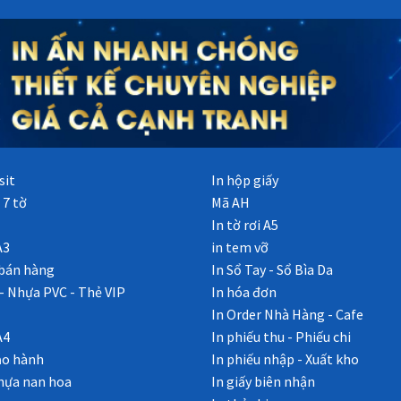
sit
In hộp giấy
 7 tờ
Mã AH
In tờ rơi A5
A3
in tem vỡ
bán hàng
In Sổ Tay - Sổ Bìa Da
 - Nhựa PVC - Thẻ VIP
In hóa đơn
In Order Nhà Hàng - Cafe
A4
In phiếu thu - Phiếu chi
ảo hành
In phiếu nhập - Xuất kho
nhựa nan hoa
In giấy biên nhận