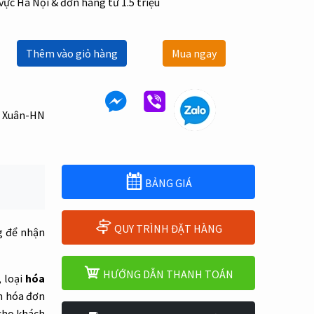
 vực Hà Nội & đơn hàng từ 1.5 triệu
Thêm vào giỏ hàng
Mua ngay
h Xuân-HN
BẢNG GIÁ
QUY TRÌNH ĐẶT HÀNG
g để nhận
HƯỚNG DẪN THANH TOÁN
, loại
hóa
ển hóa đơn
 cho khách