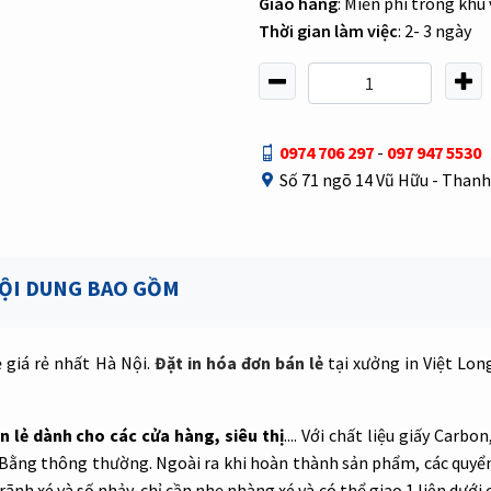
Giao hàng
: Miễn phí trong khu
Thời gian làm việc
: 2- 3 ngày
0974 706 297
-
097 947 5530
Số 71 ngõ 14 Vũ Hữu - Than
ỘI DUNG BAO GỒM
 giá rẻ nhất Hà Nội.
Đặt in hóa đơn bán lẻ
tại xưởng in Việt Lon
 lẻ dành cho các cửa hàng, siêu thị
.... Với chất liệu giấy Carbon
ãi Bằng thông thường. Ngoài ra khi hoàn thành sản phẩm, các quy
ãnh xé và số nhảy, chỉ cần nhẹ nhàng xé và có thể giao 1 liên dưới