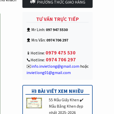
PHƯƠNG THỨC GIAO HÀNG
TƯ VẤN TRỰC TIẾP
Mr Linh:
097 947 5530
Mrs Vân:
0974 706 297
0979 475 530
📱Hotline:
0974 706 297
📞Hotline:
✉️
info.invietlong@gmail.com
hoặc
invietlong01@gmail.com
BÀI VIẾT XEM NHIỀU
55 Mẫu Giấy Khen ✔️
Mẫu Bằng Khen đẹp
nhất 2025-2026