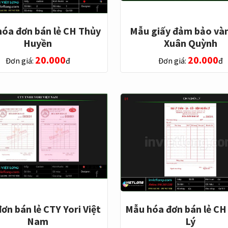
óa đơn bán lẻ CH Thủy
Mẫu giấy đảm bảo và
Huyền
Xuân Quỳnh
20.000
20.000
Đơn giá:
đ
Đơn giá:
đ
ơn bán lẻ CTY Yori Việt
Mẫu hóa đơn bán lẻ CH
Nam
Lý