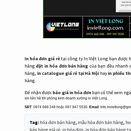
In hóa đơn giá rẻ
tại công ty In Việt Long bạn được h
hàng
đặt in hóa đơn bán hàng
của bạn đều nhanh c
hàng,
in catalogue giá rẻ tại Hà Nội
hay
in phiếu th
hàng.
Để nhận được
báo giá in hóa đơn
bạn có thể xem ngay
xin liên hệ tới phòng kinh doanh xưởng in Việt Long.
SĐT
: 0974 668 248 hoặc 097 947 5530.
Email
: Info.invietlong@g
Tag:
hóa đơn bán hàng
,
mẫu hóa đơn bán hàng
,
ho
bán hàng giá rẻ
,
in hóa đơn
,
in hóa đơn bán hàng tạ