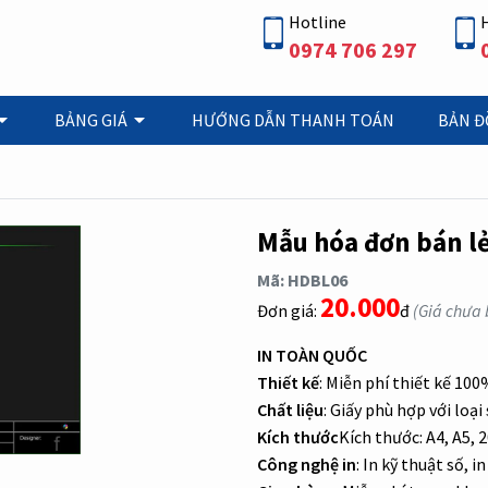
Hotline
0974 706 297
BẢNG GIÁ
HƯỚNG DẪN THANH TOÁN
BẢN Đ
Mẫu hóa đơn bán lẻ
Mã: HDBL06
20.000
Đơn giá:
đ
(Giá chưa
IN TOÀN QUỐC
Thiết kế
: Miễn phí thiết kế 10
Chất liệu
: Giấy phù hợp với loạ
Kích thước
Kích thước: A4, A5, 
Công nghệ in
: In kỹ thuật số, in