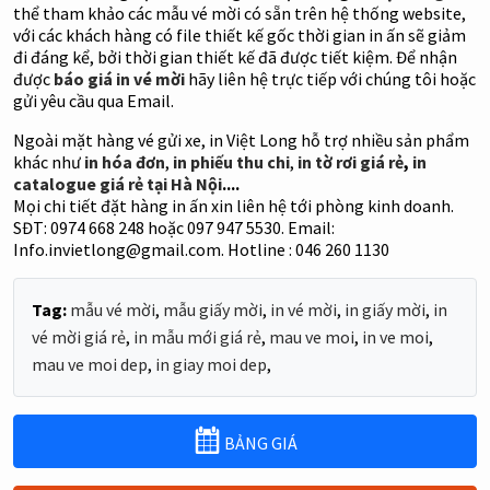
thể tham khảo các mẫu vé mời có sẵn trên hệ thống website,
với các khách hàng có file thiết kế gốc thời gian in ấn sẽ giảm
đi đáng kể, bởi thời gian thiết kế đã được tiết kiệm. Để nhận
được
báo giá in vé mời
hãy liên hệ trực tiếp với chúng tôi hoặc
gửi yêu cầu qua Email.
Ngoài mặt hàng vé gửi xe, in Việt Long hỗ trợ nhiều sản phẩm
khác như
in hóa đơn
,
in phiếu thu chi
,
in tờ rơi giá rẻ
,
in
catalogue giá rẻ tại Hà Nội
....
Mọi chi tiết đặt hàng in ấn xin liên hệ tới phòng kinh doanh.
SĐT: 0974 668 248 hoặc 097 947 5530. Email:
Info.invietlong@gmail.com. Hotline : 046 260 1130
Tag:
mẫu vé mời
,
mẫu giấy mời
,
in vé mời
,
in giấy mời
,
in
vé mời giá rẻ
,
in mẫu mới giá rẻ
,
mau ve moi
,
in ve moi
,
mau ve moi dep
,
in giay moi dep
,
BẢNG GIÁ