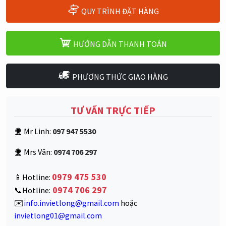
QUY TRÌNH ĐẶT HÀNG
HƯỚNG DẪN THANH TOÁN
PHƯƠNG THỨC GIAO HÀNG
TƯ VẤN TRỰC TIẾP
Mr Linh:
097 947 5530
Mrs Vân:
0974 706 297
0979 475 530
📱Hotline:
0974 706 297
📞Hotline:
✉️
info.invietlong@gmail.com
hoặc
invietlong01@gmail.com