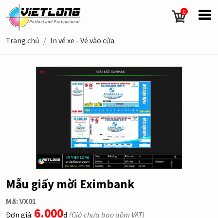
0
Trang chủ
In vé xe - Vé vào cửa
Mẫu giấy mời Eximbank
Mã: VX01
6.000
Đơn giá:
đ
(Giá chưa bao gồm VAT)