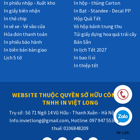
In phiếu nhập - Xuất kho
In hộp - thùng Carton
In giấy biên nhận
In Bạt - Standee - Decal PP
In thẻ chip
Hộp Quà Tết
In vé xe - Vé vào cửa
Vỏ hộp bánh trung thu
Hóa đơn thanh toán
Túi giấy đựng hoa quả trái cây
In phiếu bảo hành
Bán Sẵn
In biên bản bàn giao
In lịch Tết 2027
Lịch 5 tờ
In bao lì xì
In thiệp tết
WEBSITE THUỘC QUYỀN SỞ HỮU CÔNG TY
TNHH IN VIỆT LONG
Trụ sở : Số 71 Ngõ 14 Vũ Hữu - Thanh Xuân - Hà Nội, Email:
Info.invietlong@gmail.com, Hotline: 097 947 5530, Mã số
thuế: 0106848209
Mr Linh