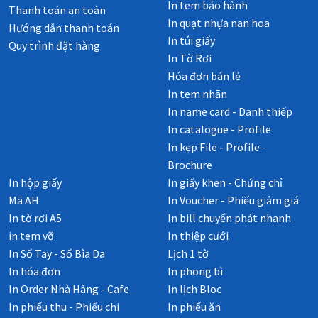
In tem bảo hành
Thanh toán an toàn
In quạt nhựa nan hoa
Hướng dẫn thanh toán
In túi giấy
Quy trình đặt hàng
In Tờ Rơi
Hóa đơn bán lẻ
In tem nhãn
In name card - Danh thiếp
In catalogue - Profile
In kẹp File - Profile -
Brochure
In hộp giấy
In giấy khen - Chứng chỉ
Mã AH
In Voucher - Phiếu giảm giá
In tờ rơi A5
In bill chuyển phát nhanh
in tem vỡ
In thiệp cưới
In Sổ Tay - Sổ Bìa Da
Lịch 1 tờ
In hóa đơn
In phong bì
In Order Nhà Hàng - Cafe
In lịch Bloc
In phiếu thu - Phiếu chi
In phiếu ăn