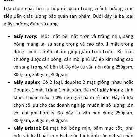
Lựa chọn chất liệu in hộp rất quan trọng vì ảnh hưởng trực
tiếp đến chất lượng bảo quản sản phẩm. Dưới đây là ba loại
giấy thường được sử dụng:
Giấy Ivory
: Một mặt bề mặt trơn và trắng mịn, sáng
bóng mang lại sự sang trọng và cao cấp, 1 mặt trong
đựng thuốc có độ nhám giúp giảm trơn trượt. Bề mặt
thường được cán bóng, cán mờ, phủ UV, ép kim nâng cao
vẻ sang trọng và bền bỉ. Độ dày tư vấn nên dùng 250gsm,
300gsm, 350gsm, 400gsm.
Giấy Duplex
: Có 2 loại, douplex 2 mặt giống nhau hoặc
Douplex 1 mặt trắng 1 mặt xám. Bề mặt giấy không tinh
khiết thuần màu 100% nên giá thành rẻ hơn. Đây là lựa
chọn tối ưu cho các doanh nghiệp muốn in số lượng lớn
với chi phí hợp lý.
Độ dày tư vấn nên dùng 250gsm,
300gsm, 350gsm, 400gsm.
Giấy Bristol
: Bề mặt hơi bóng mịn, bám mực tốt, phù
hợp với kỹ thuật in offset giúp hình ảnh sắc nét và chân