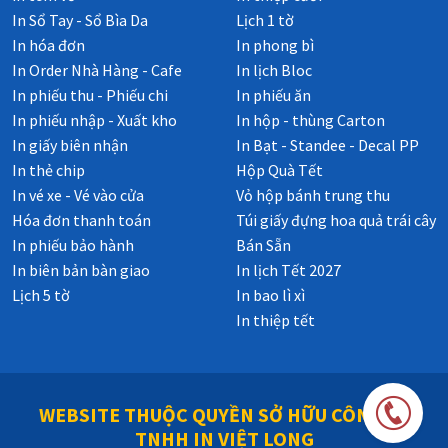
In Sổ Tay - Sổ Bìa Da
Lịch 1 tờ
In hóa đơn
In phong bì
In Order Nhà Hàng - Cafe
In lịch Bloc
In phiếu thu - Phiếu chi
In phiếu ăn
In phiếu nhập - Xuất kho
In hộp - thùng Carton
In giấy biên nhận
In Bạt - Standee - Decal PP
In thẻ chip
Hộp Quà Tết
In vé xe - Vé vào cửa
Vỏ hộp bánh trung thu
Hóa đơn thanh toán
Túi giấy đựng hoa quả trái cây
In phiếu bảo hành
Bán Sẵn
In biên bản bàn giao
In lịch Tết 2027
Lịch 5 tờ
In bao lì xì
In thiệp tết
WEBSITE THUỘC QUYỀN SỞ HỮU CÔNG TY
TNHH IN VIỆT LONG