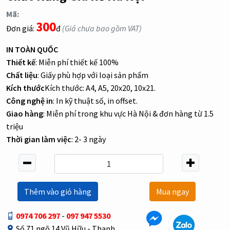
Mã:
300
Đơn giá:
đ
(Giá chưa bao gồm VAT)
IN TOÀN QUỐC
Thiết kế
: Miễn phí thiết kế 100%
Chất liệu
: Giấy phù hợp với loại sản phẩm
Kích thước
Kích thước: A4, A5, 20x20, 10x21.
Công nghệ in
: In kỹ thuật số, in offset.
Giao hàng
: Miễn phí trong khu vực Hà Nội & đơn hàng từ 1.5
triệu
Thời gian làm việc
: 2- 3 ngày
Thêm vào giỏ hàng
Mua ngay
0974 706 297
-
097 947 5530
Số 71 ngõ 14 Vũ Hữu - Thanh