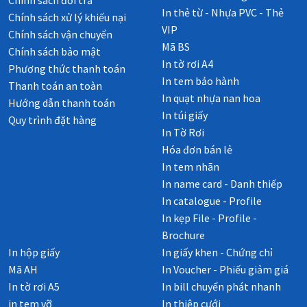
In thẻ từ - Nhựa PVC - Thẻ
Chính sách xử lý khiếu nại
VIP
Chính sách vận chuyển
Mã BS
Chính sách bảo mật
In tờ rơi A4
Phương thức thanh toán
In tem bảo hành
Thanh toán an toàn
In quạt nhựa nan hoa
Hướng dẫn thanh toán
In túi giấy
Quy trình đặt hàng
In Tờ Rơi
Hóa đơn bán lẻ
In tem nhãn
In name card - Danh thiếp
In catalogue - Profile
In kẹp File - Profile -
Brochure
In hộp giấy
In giấy khen - Chứng chỉ
Mã AH
In Voucher - Phiếu giảm giá
In tờ rơi A5
In bill chuyển phát nhanh
in tem vỡ
In thiệp cưới