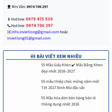
Mrs Vân:
0974 706 297
0979 475 530
📱Hotline:
0974 706 297
📞Hotline:
✉️
info.invietlong@gmail.com
hoặc
invietlong01@gmail.com
BÀI VIẾT XEM NHIỀU
55 Mẫu Giấy Khen ✔️ Mẫu Bằng Khen
đẹp nhất 2026-2027
55 mẫu thiệp chúc mừng năm mới
Tết 2027 Đinh Mùi đặc sắc
55 Mẫu hóa đơn bán hàng bán lẻ
thông dụng nhất 2026